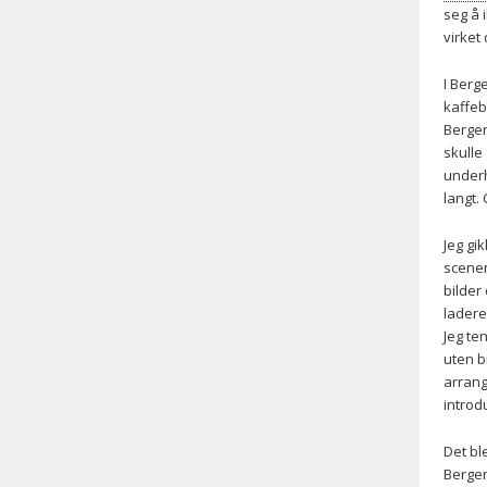
seg å 
virket 
I Berg
kaffeb
Bergen
skulle
underh
langt.
Jeg gi
scenen
bilder
laderen
Jeg te
uten b
arrang
introd
Det bl
Bergen