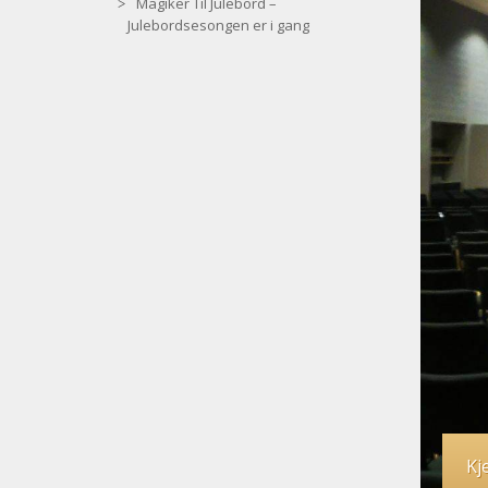
Magiker Til Julebord –
Julebordsesongen er i gang
Kj