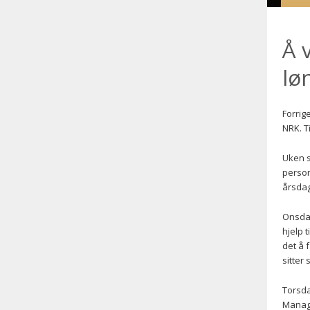
Å 
lø
Forrig
NRK. T
Uken s
person
årsdag
Onsdag
hjelp 
det å 
sitter
Torsda
Mana