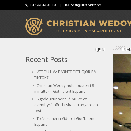
+47 99 49 81 18
|
Post@illusjonist.no
HJEM
FIRM
Recent Posts
VET DU HVA BARNET DITT GJØR PÅ
TIKTOK?
Christian Wedøy holdt pusten i 8
minutter – Got Talent Espana
6 gode grunner til å bruke et
eventbyrå når du skal arrangere en
fest
To Nordmenn Videre i Got Talent
España