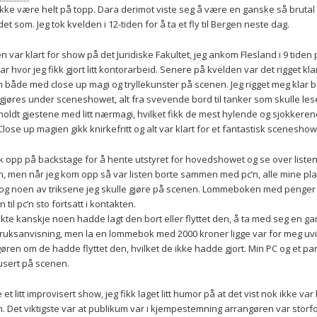
ikke være helt på topp. Dara derimot viste seg å være en ganske så brutal 
det som. Jeg tok kvelden i 12-tiden for å ta et fly til Bergen neste dag.
en var klart for show på det Juridiske Fakultet, jeg ankom Flesland i 9 tid
ar hvor jeg fikk gjort litt kontorarbeid. Senere på kvelden var det rigget kl
 både med close up magi og tryllekunster på scenen. Jeg rigget meg klar b
 gjøres under sceneshowet, alt fra svevende bord til tanker som skulle lese
oldt gjestene med litt nærmagi, hvilket fikk de mest hylende og sjokkeren
 Close up magien gikk knirkefritt og alt var klart for et fantastisk sceneshow
kk opp på backstage for å hente utstyret for hovedshowet og se over listen
, men når jeg kom opp så var listen borte sammen med pc’n, alle mine plan
 og noen av triksene jeg skulle gjøre på scenen. Lommeboken med penger l
 til pc’n sto fortsatt i kontakten.
nkte kanskje noen hadde lagt den bort eller flyttet den, å ta med seg en gam
ruksanvisning, men la en lommebok med 2000 kroner ligge var for meg uvirk
øren om de hadde flyttet den, hvilket de ikke hadde gjort. Min PC og et par t
usert på scenen.
e et litt improvisert show, jeg fikk laget litt humor på at det vist nok ikke v
. Det viktigste var at publikum var i kjempestemning arrangøren var storf