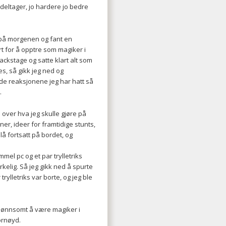
deltager, jo hardere jo bedre
en på morgenen og fant en
art for å opptre som magiker i
ackstage og satte klart alt som
s, så gikk jeg ned og
de reaksjonene jeg har hatt så
.
 over hva jeg skulle gjøre på
er, ideer for framtidige stunts,
å fortsatt på bordet, og
mel pc og et par trylletriks
elig. Så jeg gikk ned å spurte
rylletriks var borte, og jeg ble
ar lønnsomt å være magiker i
ornøyd.