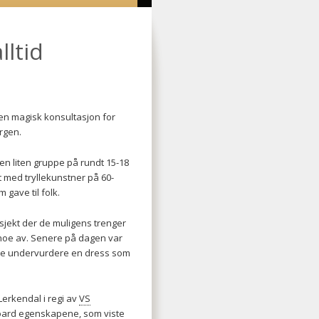
lltid
 en magisk konsultasjon for
ergen.
en liten gruppe på rundt 15-18
t med tryllekunstner på 60-
 gave til folk.
jekt der de muligens trenger
r noe av. Senere på dagen var
ikke undervurdere en dress som
erkendal i regi av
VS
board egenskapene, som viste