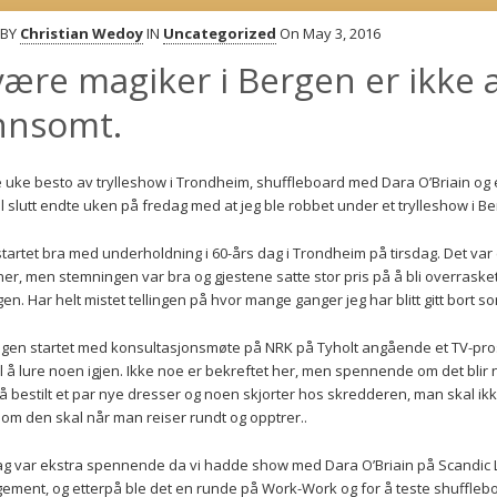
BY
Christian Wedoy
IN
Uncategorized
On May 3, 2016
være magiker i Bergen er ikke a
nnsomt.
e uke besto av trylleshow i Trondheim, shuffleboard med Dara O’Briain og
il slutt endte uken på fredag med at jeg ble robbet under et trylleshow i B
tartet bra med underholdning i 60-års dag i Trondheim på tirsdag. Det var 
er, men stemningen var bra og gjestene satte stor pris på å bli overraske
en. Har helt mistet tellingen på hvor mange ganger jeg har blitt gitt bort som
en startet med konsultasjonsmøte på NRK på Tyholt angående et TV-pros
til å lure noen igjen. Ikke noe er bekreftet her, men spennende om det bli
få bestilt et par nye dresser og noen skjorter hos skredderen, man skal 
 som den skal når man reiser rundt og opptrer..
g var ekstra spennende da vi hadde show med Dara O’Briain på Scandic L
gement
, og etterpå ble det en runde på Work-Work og for å teste shuffle