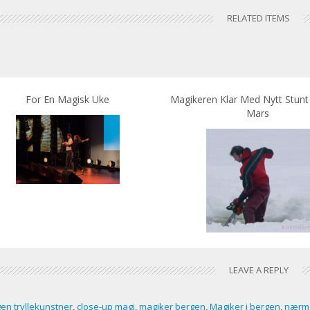
RELATED ITEMS
For En Magisk Uke
Magikeren Klar Med Nytt Stunt
Mars
LEAVE A REPLY
en tryllekunstner
,
close-up magi
,
magiker bergen
,
Magiker i bergen
,
nærm