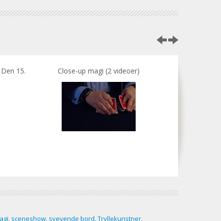
 Den 15.
Close-up magi (2 videoer)
Med denne tekni
i 3 
agi
,
sceneshow
,
svevende bord
,
Tryllekunstner
,