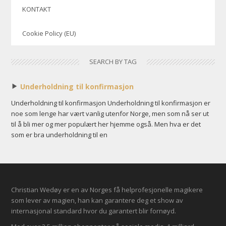
KONTAKT
Cookie Policy (EU)
SEARCH BY TAG
Underholdning til konfirmasjon
Underholdning til konfirmasjon Underholdning til konfirmasjon er
noe som lenge har vært vanlig utenfor Norge, men som nå ser ut
til å bli mer og mer populært her hjemme også. Men hva er det
som er bra underholdning til en
Christian Wedøy er en av Norges få helprofesjonelle magikere
som lever av magien, han kan garantere deg et show av
internasjonal standard hvor du garantert blir fornøyd.