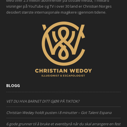
Med over 2.5 million abonnenter på sosiale media, 1 milliard
visninger på YouTube og TV i over 30 land er Christian Norges
desidert største internasjonale magikere igjennom tidene.
BLOGG
VET DU HVA BARNET DITT GJØR PÅ TIKTOK?
Christian Wedøy holdt pusten i 8 minutter – Got Talent Espana
6 gode grunner til å bruke et eventbyrå når du skal arrangere en fest