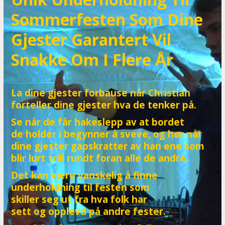
Sommerfesten Som Dine
Gjester Garantert Vil
Snakke Om I Flere År
La dine gjester forbause når Christian
forteller dine gjester hva de tenker på.
Se når de får hakeslepp av at bordet
de holder i begynner å sveve, og hør når
dine gjester gapskratter av han ene som
blir lurt trill rundt foran alle de andre.
Det kan være vanskelig å finne
underholdning til festen som
skiller seg ut fra hva folk har
sett og opplevd på andre fester.