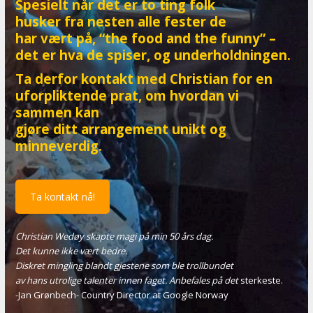
Spesielt når det er to ting folk
husker fra nesten alle fester de
har vært på, “the food and the funny” –
det er hva de spiser, og underholdningen.
Ta derfor kontakt med Christian for en
uforpliktende prat, om hvordan vi
sammen kan
gjøre ditt arrangement unikt og
minneverdig.
Ta kontakt nå!
Christian Wedøy skapte magi på min 50 års dag.
Det kunne ikke vært bedre.
Diskret mingling blandt gjestene som ble trollbundet
av hans utrolige talenter innen faget. Anbefales på det
sterkeste.
-Jan Grønbech- Country Director at Google Norway