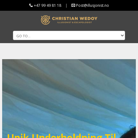
+47 99 49 81 18
|
Post@illusjonist.no
Unik Underholdning Til