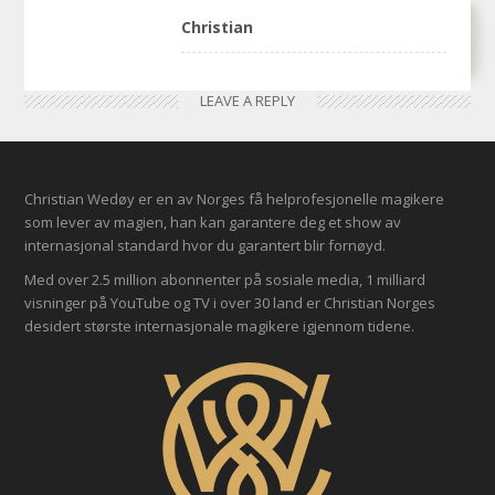
Christian
LEAVE A REPLY
Christian Wedøy er en av Norges få helprofesjonelle magikere
som lever av magien, han kan garantere deg et show av
internasjonal standard hvor du garantert blir fornøyd.
Med over 2.5 million abonnenter på sosiale media, 1 milliard
visninger på YouTube og TV i over 30 land er Christian Norges
desidert største internasjonale magikere igjennom tidene.